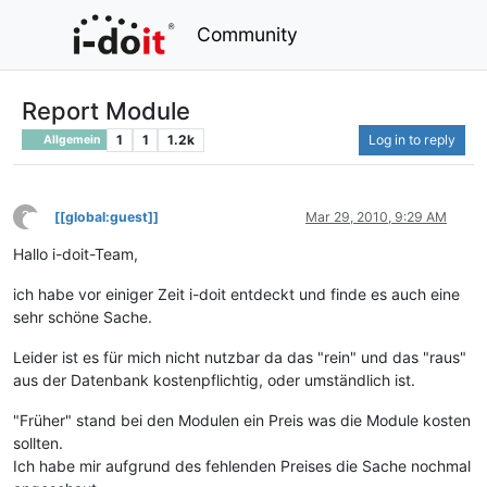
Community
Report Module
1
1
1.2k
Log in to reply
Allgemein
?
[[global:guest]]
Mar 29, 2010, 9:29 AM
This user is from outside of this forum
Hallo i-doit-Team,
ich habe vor einiger Zeit i-doit entdeckt und finde es auch eine
sehr schöne Sache.
Leider ist es für mich nicht nutzbar da das "rein" und das "raus"
aus der Datenbank kostenpflichtig, oder umständlich ist.
"Früher" stand bei den Modulen ein Preis was die Module kosten
sollten.
Ich habe mir aufgrund des fehlenden Preises die Sache nochmal