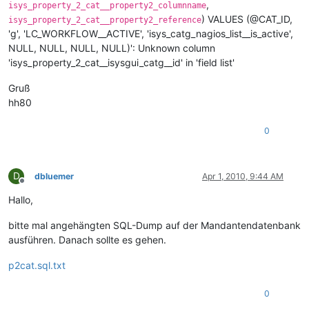
,
isys_property_2_cat__property2_columnname
) VALUES (@CAT_ID,
isys_property_2_cat__property2_reference
'g', 'LC_WORKFLOW__ACTIVE', 'isys_catg_nagios_list__is_active',
NULL, NULL, NULL, NULL)': Unknown column
'isys_property_2_cat__isysgui_catg__id' in 'field list'
Gruß
hh80
0
D
dbluemer
Apr 1, 2010, 9:44 AM
Offline
Hallo,
bitte mal angehängten SQL-Dump auf der Mandantendatenbank
ausführen. Danach sollte es gehen.
p2cat.sql.txt
0