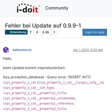
Community
Fehler bei Update auf 0.9.9-1
7
3
2.2k
1
Log in to reply
Entwicklung
T
twittenhorst
Apr 1, 2010, 9:30 AM
Offline
Hallo,
beim Update kommt (reproduzierbar):
isys_exception_database : Query error: 'INSERT INTO
(
,
isys_property_2_cat
isys_property_2_cat__isysgui_catg__id
,
isys_property_2_cat__cat_type
,
isys_property_2_cat__property1_title
,
isys_property_2_cat__property1_columnname
,
isys_property_2_cat__property1_reference
,
isys_property_2_cat__property2_title