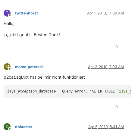
T
twittenhorst
Apr 1, 2010, 11:30 AM
Offline
Hallo,
ja, jetzt geht's. Besten Dank!
0
M
marco.peterseil
Apr 2, 2010, 7:03 AM
Offline
p2cat.sql.txt hat bei mir nicht funktioniert
isys
_exception_
database : Query error: 'ALTER TABLE 
`isys_ca
0
D
dbluemer
Apr 5, 2010, 8:41 AM
Offline