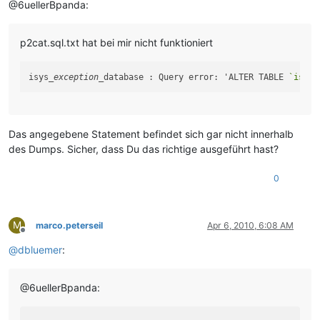
@6uellerBpanda:
p2cat.sql.txt hat bei mir nicht funktioniert
isys
_exception_
database : Query error: 'ALTER TABLE 
`isys_
Das angegebene Statement befindet sich gar nicht innerhalb
des Dumps. Sicher, dass Du das richtige ausgeführt hast?
0
M
marco.peterseil
Apr 6, 2010, 6:08 AM
Offline
@
dbluemer
:
@6uellerBpanda: