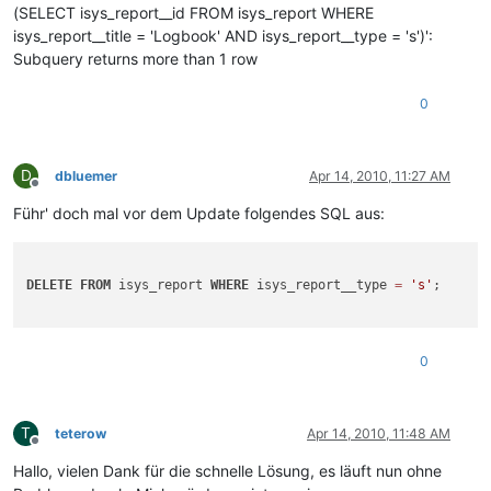
(SELECT isys_report__id FROM isys_report WHERE
isys_report__title = 'Logbook' AND isys_report__type = 's')':
Subquery returns more than 1 row
0
D
dbluemer
Apr 14, 2010, 11:27 AM
Offline
Führ' doch mal vor dem Update folgendes SQL aus:
DELETE
FROM
 isys_report 
WHERE
 isys_report__type 
=
's'
;

0
T
teterow
Apr 14, 2010, 11:48 AM
Offline
Hallo, vielen Dank für die schnelle Lösung, es läuft nun ohne