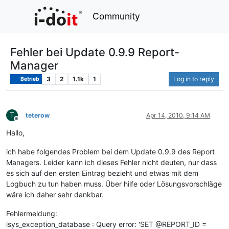
Community
Fehler bei Update 0.9.9 Report-
Manager
3
2
1.1k
1
Log in to reply
Betrieb
T
teterow
Apr 14, 2010, 9:14 AM
Offline
Hallo,
ich habe folgendes Problem bei dem Update 0.9.9 des Report
Managers. Leider kann ich dieses Fehler nicht deuten, nur dass
es sich auf den ersten Eintrag bezieht und etwas mit dem
Logbuch zu tun haben muss. Über hilfe oder Lösungsvorschläge
wäre ich daher sehr dankbar.
Fehlermeldung:
isys_exception_database : Query error: 'SET @REPORT_ID =