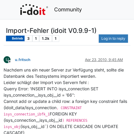
Community
Import-Fehler (idoit V0.9.9-1)
3
1
1.2k
1
Log in to reply
Betrieb
U
u.fritsch
Apr 23, 2010, 9:45 AM
Offline
Nachdem uns ein neuer Server zur Verfügung steht, sollte die
Datenbank des Testsystems importiert werden.
Leider schlägt der Import von Servern fehl :
Querry Error: 'INSERT INTO isys_connection SET
isys_connection__isys_obj__id = '66'':
Cannot add or update a child row: a foreign key constraint fails
(ìdoit_data/isys_connection
, CONSTRAINT
FOREIGN KEY
ìsys_connection_ibfk_1
(ìsys_connection__isys_obj__id
) REFERENCES
(ìsys_obj__id`) ON DELETE CASCADE ON UPDATE
ìsys_obj
CASCADE)