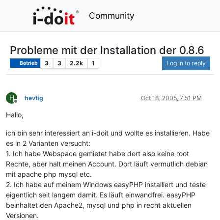
Community
Probleme mit der Installation der 0.8.6
3
3
2.2k
1
Log in to reply
Betrieb
H
hevtig
Oct 18, 2005, 7:51 PM
Offline
Hallo,
ich bin sehr interessiert an i-doit und wollte es installieren. Habe
es in 2 Varianten versucht:
1. Ich habe Webspace gemietet habe dort also keine root
Rechte, aber halt meinen Account. Dort läuft vermutlich debian
mit apache php mysql etc.
2. Ich habe auf meinem Windows easyPHP installiert und teste
eigentlich seit langem damit. Es läuft einwandfrei. easyPHP
beinhaltet den Apache2, mysql und php in recht aktuellen
Versionen.