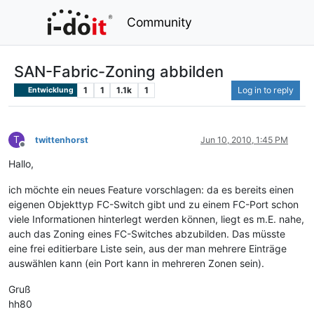
Community
SAN-Fabric-Zoning abbilden
1
1
1.1k
1
Log in to reply
Entwicklung
T
twittenhorst
Jun 10, 2010, 1:45 PM
Offline
Hallo,
ich möchte ein neues Feature vorschlagen: da es bereits einen
eigenen Objekttyp FC-Switch gibt und zu einem FC-Port schon
viele Informationen hinterlegt werden können, liegt es m.E. nahe,
auch das Zoning eines FC-Switches abzubilden. Das müsste
eine frei editierbare Liste sein, aus der man mehrere Einträge
auswählen kann (ein Port kann in mehreren Zonen sein).
Gruß
hh80