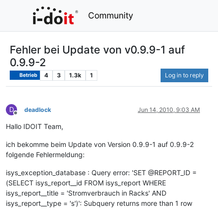
Community
Fehler bei Update von v0.9.9-1 auf
0.9.9-2
4
3
1.3k
1
Log in to reply
Betrieb
D
deadlock
Jun 14, 2010, 9:03 AM
Offline
Hallo IDOIT Team,
ich bekomme beim Update von Version 0.9.9-1 auf 0.9.9-2
folgende Fehlermeldung:
isys_exception_database : Query error: 'SET @REPORT_ID =
(SELECT isys_report__id FROM isys_report WHERE
isys_report__title = 'Stromverbrauch in Racks' AND
isys_report__type = 's')': Subquery returns more than 1 row