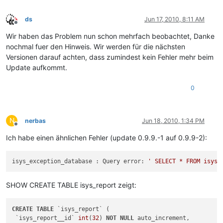
ds
Jun 17, 2010, 8:11 AM
Offline
Wir haben das Problem nun schon mehrfach beobachtet, Danke
nochmal fuer den Hinweis. Wir werden für die nächsten
Versionen darauf achten, dass zumindest kein Fehler mehr beim
Update aufkommt.
0
N
nerbas
Jun 18, 2010, 1:34 PM
Offline
Ich habe einen ähnlichen Fehler (update 0.9.9.-1 auf 0.9.9-2):
isys_exception_database : Query error: 
' SELECT * FROM isys_
SHOW CREATE TABLE isys_report zeigt:
CREATE
TABLE
 `isys_report` (

 `isys_report__id` 
int
(
32
) 
NOT
NULL
 auto_increment,
