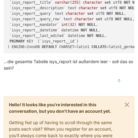
 `isys_report__title` 
varchar
(
255
) 
character
set
 utf8 
NOT
NU
 `isys_report__description` text 
character
set
 utf8 
NOT
NULL
,
 `isys_report__query` text 
character
set
 utf8 
NOT
NULL
,

 `isys_report__query_row` text 
character
set
 utf8 
NOT
NULL
,

 `isys_report__mandator` 
int
(
32
) 
NOT
NULL
,

 `isys_report__datetime` datetime 
NOT
NULL
,

 `isys_report__last_edited` datetime 
NOT
NULL
,

PRIMARY
 KEY  (`isys_report__id`)

) ENGINE
=
InnoDB 
DEFAULT
 CHARSET
=
latin1 
COLLATE
=
…die gesamte Tabelle isys_report ist außerdem leer - soll das so
sein?
0
Hello! It looks like you're interested in this
conversation, but you don't have an account yet.
Getting fed up of having to scroll through the same
posts each visit? When you register for an account,
you'll always come back to exactly where you were