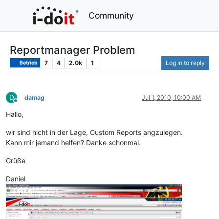
Community
Reportmanager Problem
7
4
2.0k
1
Log in to reply
Betrieb
D
damag
Jul 1, 2010, 10:00 AM
Offline
Hallo,
wir sind nicht in der Lage, Custom Reports angzulegen.
Kann mir jemand helfen? Danke schonmal.
Grüße
Daniel