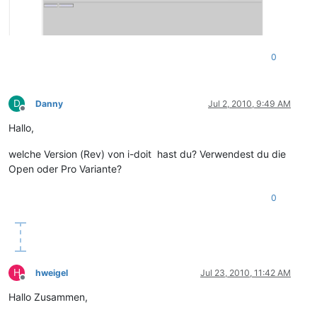
0
D
Danny
Jul 2, 2010, 9:49 AM
Offline
Hallo,
welche Version (Rev) von i-doit hast du? Verwendest du die
Open oder Pro Variante?
0
H
hweigel
Jul 23, 2010, 11:42 AM
Offline
Hallo Zusammen,