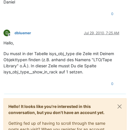
Daniel
0
D
dbluemer
Jul 29, 2010, 7:25 AM
Offline
Hallo,
Du musst in der Tabelle isys_obj_type die Zeile mit Deinem
Objekttypen finden (z.B. anhand des Namens "LTO/Tape
Library" o.Ä.). In dieser Zeile musst Du die Spalte
isys_obj_type__show_in_rack auf 1 setzen.
0
Hello! It looks like you're interested in this
conversation, but you don't have an account yet.
Getting fed up of having to scroll through the same
posts each visit? When you register for an account,