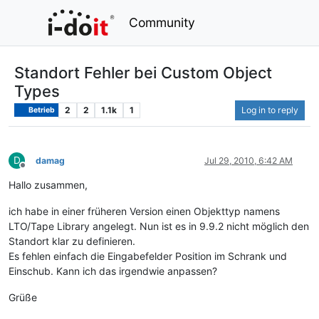
Community
Standort Fehler bei Custom Object
Types
2
2
1.1k
1
Log in to reply
Betrieb
D
damag
Jul 29, 2010, 6:42 AM
Offline
Hallo zusammen,
ich habe in einer früheren Version einen Objekttyp namens
LTO/Tape Library angelegt. Nun ist es in 9.9.2 nicht möglich den
Standort klar zu definieren.
Es fehlen einfach die Eingabefelder Position im Schrank und
Einschub. Kann ich das irgendwie anpassen?
Grüße