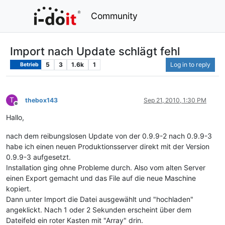
Community
Import nach Update schlägt fehl
5
3
1.6k
1
Log in to reply
Betrieb
T
thebox143
Sep 21, 2010, 1:30 PM
Offline
Hallo,
nach dem reibungslosen Update von der 0.9.9-2 nach 0.9.9-3
habe ich einen neuen Produktionsserver direkt mit der Version
0.9.9-3 aufgesetzt.
Installation ging ohne Probleme durch. Also vom alten Server
einen Export gemacht und das File auf die neue Maschine
kopiert.
Dann unter Import die Datei ausgewählt und "hochladen"
angeklickt. Nach 1 oder 2 Sekunden erscheint über dem
Dateifeld ein roter Kasten mit "Array" drin.