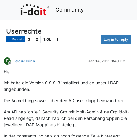
Community
Userrechte
3
2
1.6k
1
Log in to reply
Betrieb
E
elduderino
Jan 14, 2011, 1:40 PM
Offline
Hi,
ich habe die Version 0.9.9-3 installiert und an unser LDAP
angebunden.
Die Anmeldung soweit über den AD user klappt einwandfrei.
Am AD hab ich je 1 Security Grp mit idoit-Admin & ne Grp idoit-
Read angelegt, danach hab ich bei den Personengruppen die
jeweilgen LDAP Mappings hinterlegt.
In der constants.inc hab ich noch folgende Zeile hinterlegt.