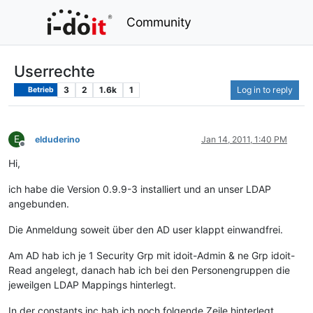
Community
Userrechte
3
2
1.6k
1
Log in to reply
Betrieb
E
elduderino
Jan 14, 2011, 1:40 PM
Offline
Hi,
ich habe die Version 0.9.9-3 installiert und an unser LDAP
angebunden.
Die Anmeldung soweit über den AD user klappt einwandfrei.
Am AD hab ich je 1 Security Grp mit idoit-Admin & ne Grp idoit-
Read angelegt, danach hab ich bei den Personengruppen die
jeweilgen LDAP Mappings hinterlegt.
In der constants.inc hab ich noch folgende Zeile hinterlegt.