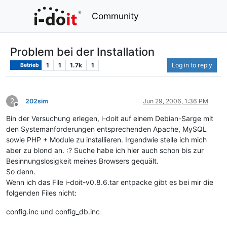
Community
Problem bei der Installation
1
1
1.7k
1
Log in to reply
Betrieb
2
202sim
Jun 29, 2006, 1:36 PM
Offline
Bin der Versuchung erlegen, i-doit auf einem Debian-Sarge mit
den Systemanforderungen entsprechenden Apache, MySQL
sowie PHP + Module zu installieren. Irgendwie stelle ich mich
aber zu blond an. :? Suche habe ich hier auch schon bis zur
Besinnungslosigkeit meines Browsers gequält.
So denn.
Wenn ich das File i-doit-v0.8.6.tar entpacke gibt es bei mir die
folgenden Files nicht:
config.inc und config_db.inc