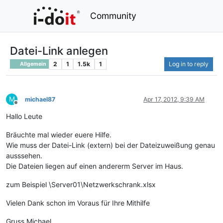
Community
Datei-Link anlegen
2
1
1.5k
1
Log in to reply
Allgemein
M
michael87
Apr 17, 2012, 9:39 AM
Offline
Hallo Leute
Bräuchte mal wieder euere Hilfe.
Wie muss der Datei-Link (extern) bei der Dateizuweißung genau
ausssehen.
Die Dateien liegen auf einen andererm Server im Haus.
zum Beispiel \Server01\Netzwerkschrank.xlsx
Vielen Dank schon im Voraus für Ihre Mithilfe
Gruss Michael