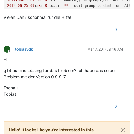
2012
-06
-25
09
:
53
:
18
 ldap:  
search
() ou
=
groups
,ou
=
idoit,o
=
xxx
2012
-06
-25
09
:
53
:
18
 ldap:  
*
*
 i
-
doit 
group
 pendant 
for
 "AllU
2012
-06
-25
09
:
53
:
18
2012
-06
-25
09
:
53
:
18
 ldap:  Attached 
user
(
27
) 
to
group
: LDAP
-
Vielen Dank schonmal für die Hilfe!
2012
-06
-25
09
:
53
:
18
 ldap: 
----------------------------------
2012
-06
-25
09
:
53
:
18
 ldap: 
--- LDAP-Login succeeded. Granting
0
T
tobiasvdk
Mar 7, 2014, 9:16 AM
Offline
Hi,
gibt es eine Lösung für das Problem? Ich habe das selbe
Problem mit der Version 0.9.9-7.
Tschau
Tobias
0
Hello! It looks like you're interested in this