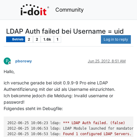
Community
LDAP Auth failed bei Username = uid
2
2
1.6k
1
Log in to reply
Betrieb
P
pborowy
Jun 25, 2012, 8:51 AM
Offline
Hallo,
ich versuche gerade bei idoit 0.9.9-9 Pro eine LDAP
Authentifizierung mit der uid als Username einzurichten.
Ich bekomme jedoch die Meldung: Invalid username or
password!
Folgendes steht im Debugfile:
2012-06-25 10:06:23 ldap:
***
LDAP
Auth
failed.
(false)
2012-06-25 10:06:53 ldap: LDAP Module launched for mandator:
2012-06-25 10:06:53 ldap:
Found
1
configured
LDAP
Servers.