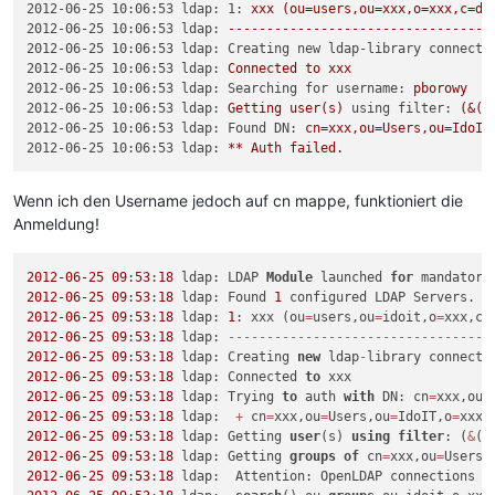
2012-06-25 10:06:53 ldap: 1:
xxx
(ou=users,ou=xxx,o=xxx,c=de
2012-06-25 10:06:53 ldap:
----------------------------------
2012-06-25 10:06:53 ldap: Creating new ldap-library connecti
2012-06-25 10:06:53 ldap:
Connected
to
xxx
2012-06-25 10:06:53 ldap: Searching for username:
pborowy
2012-06-25 10:06:53 ldap:
Getting
user(s)
using filter:
(&(o
2012-06-25 10:06:53 ldap: Found DN:
cn=xxx,ou=Users,ou=IdoIT
2012-06-25 10:06:53 ldap:
**
Auth
failed.
Wenn ich den Username jedoch auf cn mappe, funktioniert die
Anmeldung!
2012
-06
-25
09
:
53
:
18
 ldap: LDAP 
Module
 launched 
for
2012
-06
-25
09
:
53
:
18
 ldap: Found 
1
2012
-06
-25
09
:
53
:
18
 ldap: 
1
: xxx (ou
=
users,ou
=
idoit,o
=
xxx,c
=
2012
-06
-25
09
:
53
:
18
 ldap: 
----------------------------------
2012
-06
-25
09
:
53
:
18
 ldap: Creating 
new
 ldap
-
library connecti
2012
-06
-25
09
:
53
:
18
 ldap: Connected 
to
2012
-06
-25
09
:
53
:
18
 ldap: Trying 
to
 auth 
with
 DN: cn
=
xxx,ou
=
2012
-06
-25
09
:
53
:
18
 ldap:  
+
 cn
=
xxx,ou
=
Users,ou
=
IdoIT,o
=
xxx,
2012
-06
-25
09
:
53
:
18
 ldap: Getting 
user
(s) 
using
filter
: (
&
(o
2012
-06
-25
09
:
53
:
18
 ldap: Getting 
groups
of
 cn
=
xxx,ou
=
Users,
2012
-06
-25
09
:
53
:
18
 ldap:  Attention: OpenLDAP connections 
a