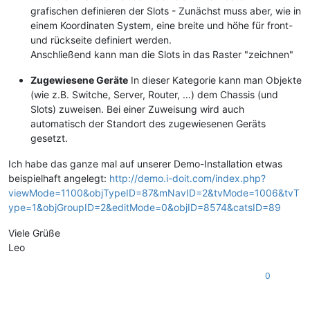
grafischen definieren der Slots - Zunächst muss aber, wie in
einem Koordinaten System, eine breite und höhe für front-
und rückseite definiert werden.
Anschließend kann man die Slots in das Raster "zeichnen"
Zugewiesene Geräte
In dieser Kategorie kann man Objekte
(wie z.B. Switche, Server, Router, …) dem Chassis (und
Slots) zuweisen. Bei einer Zuweisung wird auch
automatisch der Standort des zugewiesenen Geräts
gesetzt.
Ich habe das ganze mal auf unserer Demo-Installation etwas
beispielhaft angelegt:
http://demo.i-doit.com/index.php?
viewMode=1100&objTypeID=87&mNavID=2&tvMode=1006&tvT
ype=1&objGroupID=2&editMode=0&objID=8574&catsID=89
Viele Grüße
Leo
0