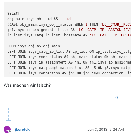
SELECT
obj_main.isys_obj__id 
AS
'__id__'
, 

(
CASE
 obj_main.isys_obj__status 
WHEN
1
THEN
'LC__CMDB__RECOR
jn1.isys_ip_assignment__title 
AS
'LC__CATP__IP__ASSIGN_IPV4#
ip_list.isys_catg_ip_list__hostname 
AS
'LC__CATP__IP__HOSTNA
FROM
 isys_obj 
AS
LEFT
JOIN
 isys_catg_ip_list 
AS
 ip_list 
ON
 ip_list.isys_catg_
LEFT
JOIN
 isys_cmdb_status 
AS
 obj_main_status 
ON
 obj_main_st
LEFT
JOIN
 isys_ip_assignment 
AS
 jn1 
ON
 jn1.isys_ip_assignmen
LEFT
JOIN
 isys_catg_application_list 
AS
 j5 
ON
 j5.isys_catg_a
LEFT
JOIN
 isys_connection 
AS
 jn4 
ON
 jn4.isys_connection__id 
LEFT
JOIN
 isys_obj 
AS
 job4 
ON
 jn4.isys_connection__isys_obj_
Was machen wir falsch?
WHERE
TRUE
AND
 jn4.isys_connection__isys_obj__id 
!=
'5536'
0
AND
 jn4.isys_connection__isys_obj__id 
!=
'9292'
AND
 jn4.isys_connection__isys_obj__id 
!=
'5535'
AND
 jn4.isys_connection__isys_obj__id 
!=
'5565'
AND
 jn4.isys_connection__isys_obj__id 
!=
'5534'
AND
 jn4.isys_connection__isys_obj__id 
!=
'5537'
AND
 jn4.isys_connection__isys_obj__id 
!=
'5541'
J
jkondek
Jun 3, 2013, 9:24 AM
AND
 jn4.isys_connection__isys_obj__id 
!=
'5539'
Offline