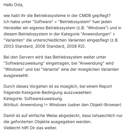
AND
 jn4.isys_connection__isys_obj__id 
!=
'8016'
Hallo Oda,
AND
 jn4.isys_connection__isys_obj__id 
!=
'5538'
AND
 jn4.isys_connection__isys_obj__id 
!=
'7843'
wie habt ihr die Betriebssysteme in der CMDB gepflegt?
AND
 jn4.isys_connection__isys_obj__id 
!=
'5540'
Ich habe unter "Software" > "Betriebssystem" fuer jeden
AND
 jn4.isys_connection__isys_obj__id 
!=
'7947'
Hersteller ein eigenes Betriebssystem (z.B. "Windows") und in
AND
 obj_main.isys_obj__status 
=
2
diesem Betriebssystem in der Kategorie "Anwendungen" >
AND
 (obj_main.isys_obj__isys_obj_type__id 
=
59
OR
 obj_main.i
"Varianten" die unterschiedlichen Varianten eingepflegt (z.B.
2003 Standard, 2008 Standard, 2008 R2).
Bei den Servern wird das Betriebssystem weiter unter
"Softwarezuweisung" eingetragen, bei "Anwendung" wird
"Windows" und bei "Variante" eine der moeglichen Varianten
ausgewaehlt.
Durch dieses Vorgehen ist es moeglich, bei einem Report
folgende Kategorie-Bedingung auszuwaehlen:
Kategorie: Softwarezuweisung
Attribut: Anwendung != Windows (ueber den Objekt-Browser)
Damit ist auf einfache Weise abgedeckt, dass tatsaechlich nur
die geforderten Objekte ausgegeben werden.
Vielleicht hilft Dir das weiter.