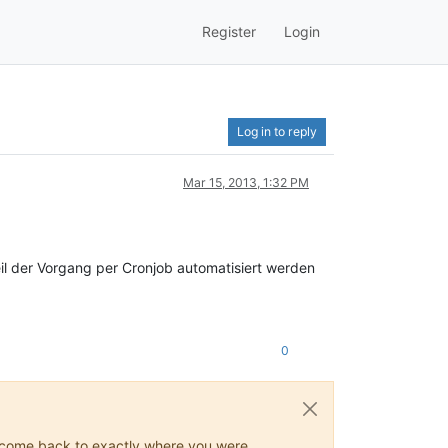
Register
Login
Log in to reply
Mar 15, 2013, 1:32 PM
il der Vorgang per Cronjob automatisiert werden
0
ys come back to exactly where you were