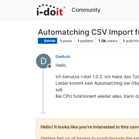
Community
Automatching CSV Import fu
1
posts
1
posters
1.0k
views
1
watchi
Betrieb
DieRuth
D
Hallo,
Offline
ich benutze i-doit 1.0.2. Ich habe das Tu
Leider kommt kein Automatching bei Obje
soll.
Bei CPU funktioniert wieder alles. Kann d
Hello! It looks like you're interested in this c
Getting fed up of having to scroll through the 