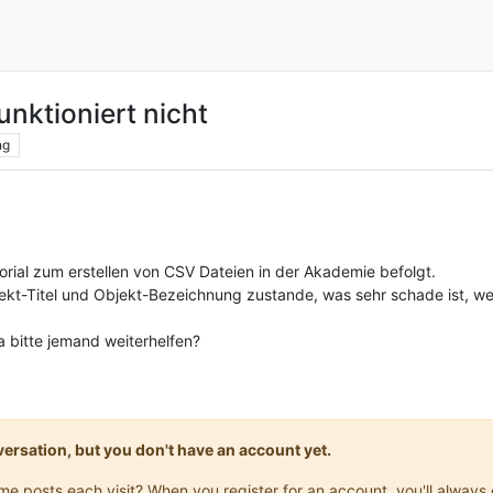
nktioniert nicht
ng
torial zum erstellen von CSV Dateien in der Akademie befolgt.
kt-Titel und Objekt-Bezeichnung zustande, was sehr schade ist, we
a bitte jemand weiterhelfen?
onversation, but you don't have an account yet.
same posts each visit? When you register for an account, you'll alwa