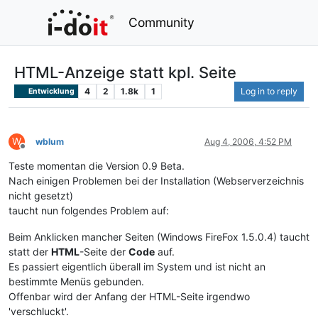
Community
HTML-Anzeige statt kpl. Seite
4
2
1.8k
1
Log in to reply
Entwicklung
W
wblum
Aug 4, 2006, 4:52 PM
Offline
Teste momentan die Version 0.9 Beta.
Nach einigen Problemen bei der Installation (Webserverzeichnis
nicht gesetzt)
taucht nun folgendes Problem auf:
Beim Anklicken mancher Seiten (Windows FireFox 1.5.0.4) taucht
statt der
HTML
-Seite der
Code
auf.
Es passiert eigentlich überall im System und ist nicht an
bestimmte Menüs gebunden.
Offenbar wird der Anfang der HTML-Seite irgendwo
'verschluckt'.