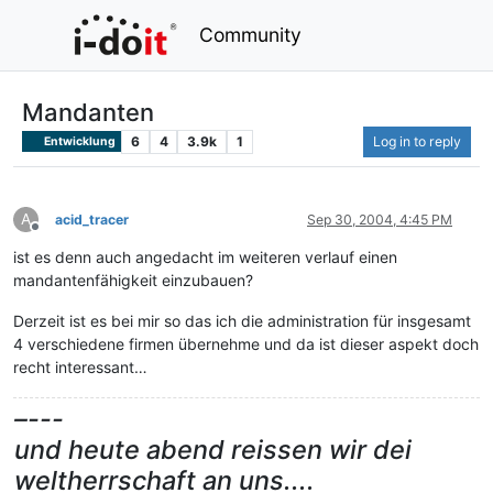
Community
Mandanten
6
4
3.9k
1
Log in to reply
Entwicklung
A
acid_tracer
Sep 30, 2004, 4:45 PM
Offline
ist es denn auch angedacht im weiteren verlauf einen
mandantenfähigkeit einzubauen?
Derzeit ist es bei mir so das ich die administration für insgesamt
4 verschiedene firmen übernehme und da ist dieser aspekt doch
recht interessant…
–---
und heute abend reissen wir dei
weltherrschaft an uns....