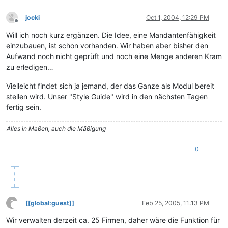
jocki
Oct 1, 2004, 12:29 PM
Offline
Will ich noch kurz ergänzen. Die Idee, eine Mandantenfähigkeit
einzubauen, ist schon vorhanden. Wir haben aber bisher den
Aufwand noch nicht geprüft und noch eine Menge anderen Kram
zu erledigen…
Vielleicht findet sich ja jemand, der das Ganze als Modul bereit
stellen wird. Unser "Style Guide" wird in den nächsten Tagen
fertig sein.
Alles in Maßen, auch die Mäßigung
0
?
[[global:guest]]
Feb 25, 2005, 11:13 PM
This user is from outside of this forum
Wir verwalten derzeit ca. 25 Firmen, daher wäre die Funktion für