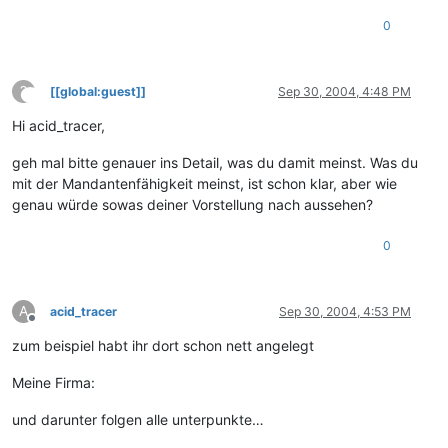
0
?
[[global:guest]]
Sep 30, 2004, 4:48 PM
This user is from outside of this forum
Hi acid_tracer,
geh mal bitte genauer ins Detail, was du damit meinst. Was du
mit der Mandantenfähigkeit meinst, ist schon klar, aber wie
genau würde sowas deiner Vorstellung nach aussehen?
0
A
acid_tracer
Sep 30, 2004, 4:53 PM
Offline
zum beispiel habt ihr dort schon nett angelegt
Meine Firma:
und darunter folgen alle unterpunkte…