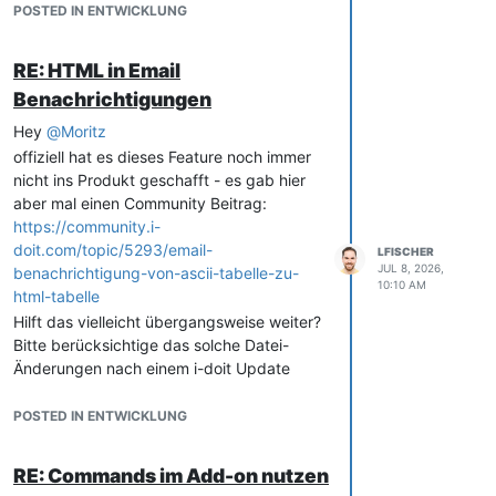
POSTED IN ENTWICKLUNG
RE: HTML in Email
Benachrichtigungen
Hey
@
Moritz
offiziell hat es dieses Feature noch immer
nicht ins Produkt geschafft - es gab hier
aber mal einen Community Beitrag:
https://community.i-
doit.com/topic/5293/email-
LFISCHER
JUL 8, 2026,
benachrichtigung-von-ascii-tabelle-zu-
10:10 AM
html-tabelle
Hilft das vielleicht übergangsweise weiter?
Bitte berücksichtige das solche Datei-
Änderungen nach einem i-doit Update
verloren gehen.
Viele Grüße
POSTED IN ENTWICKLUNG
Leo
RE: Commands im Add-on nutzen