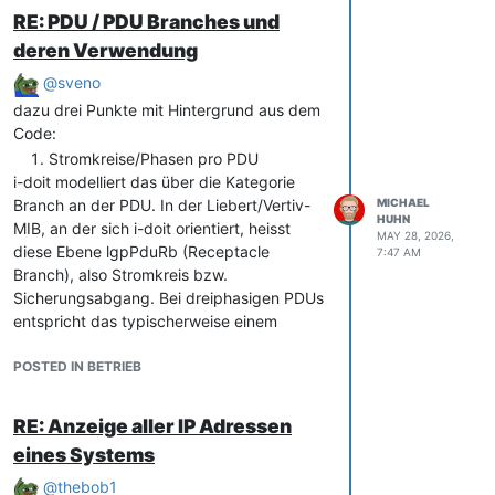
RE: PDU / PDU Branches und
deren Verwendung
@
sveno
dazu drei Punkte mit Hintergrund aus dem
Code:
Stromkreise/Phasen pro PDU
i-doit modelliert das über die Kategorie
Branch an der PDU. In der Liebert/Vertiv-
MICHAEL
HUHN
MIB, an der sich i-doit orientiert, heisst
MAY 28, 2026,
diese Ebene lgpPduRb (Receptacle
7:47 AM
Branch), also Stromkreis bzw.
Sicherungsabgang. Bei dreiphasigen PDUs
entspricht das typischerweise einem
Branch
pro Phase (L1, L2, L3), das hängt aber vom
POSTED IN BETRIEB
PDU-Hersteller-Layout ab. Pro Branch
trägst du die Anzahl der Receptacles ein
RE: Anzeige aller IP Adressen
(Default 6).
eines Systems
Editieren in der PDU-Übersicht
Die Kategorie PDU-Übersicht
@
thebob1