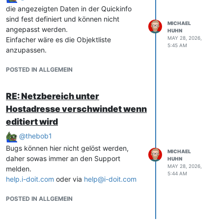
(C__CATS__PDU_OVERVIEW) ist intern eine
die angezeigten Daten in der Quickinfo
virtuelle Kategorie (source_table =
sind fest definiert und können nicht
MICHAEL
isys_catg_virtual_list). Virtuelle Kategorien
angepasst werden.
HUHN
aggregieren nur, sie haben keine eigene
MAY 28, 2026,
Einfacher wäre es die Objektliste
5:45 AM
Speicher-Spaltenstruktur, daher ist der
anzupassen.
Edit-Button ausgegraut. Das ist gewolltes
Verhalten, kein Bug der Demo.
POSTED IN ALLGEMEIN
"Stromverbraucher zu Receptacle
verbinden"
RE: Netzbereich unter
Receptacles sind in i-doit kein
Hostadresse verschwindet wenn
eigenständiges Objekt. Die Tabelle
isys_cats_pdu_branch_list hat lediglich eine
editiert wird
Integer-Spalte receptables (= Anzahl).
@
thebob1
Receptacle-Namen, Pwr-Werte und
Bugs können hier nicht gelöst werden,
akkumulierte Energie holt i-doit
MICHAEL
daher sowas immer an den Support
HUHN
ausschliesslich per SNMP, die Default-
MAY 28, 2026,
melden.
OIDs zeigen auf
5:44 AM
help.i-doit.com
oder via
help@i-doit.com
die Liebert/Vertiv-Enterprise-MIB
(1.3.6.1.4.1.476.1.42.
, Felder
POSTED IN ALLGEMEIN
lgpPduRcpEntry
). Überschreibbar sind die
Pfade unter snmp.pdu.path.* in den