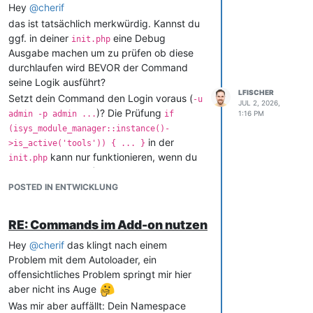
Hey
@
cherif
das ist tatsächlich merkwürdig. Kannst du
ggf. in deiner
eine Debug
init.php
Ausgabe machen um zu prüfen ob diese
durchlaufen wird BEVOR der Command
seine Logik ausführt?
LFISCHER
Setzt dein Command den Login voraus (
-u
JUL 2, 2026,
)? Die Prüfung
admin -p admin ...
if
1:16 PM
(isys_module_manager::instance()-
in der
>is_active('tools')) { ... }
kann nur funktionieren, wenn du
init.php
(auch über die CLI) eingeloggt bist.
Zum debuggen kannst du die Funktion
POSTED IN ENTWICKLUNG
nutzen - diese
print_ar_file('xyz');
schreibt dann im Hintergrund eine Datei ins
RE: Commands im Add-on nutzen
i-doit Temp Verzeichnis:
Hey
@
cherif
das klingt nach einem
.
temp/debug_output.txt
Problem mit dem Autoloader, ein
Viele Grüße
offensichtliches Problem springt mir hier
Leo
aber nicht ins Auge
Was mir aber auffällt: Dein Namespace