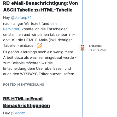
RE: eMail-Benachrichtigung: Von
ASCII Tabelle zu HTML-Tabelle
Hey
@
stefanp74
nach langer Wartezeit (und
einem
Reminder
) konnte ich die Entscheider
umstimmen und wir planen (absehbar in i-
doit 39) die HTML E-Mails (inkl. richtiger
Tabellen) einbauen
LFISCHER
18 DAYS AGO
Es gehört allerdings noch ein wenig mehr
Arbeit dazu als was hier eingebaut wurde -
zum Beispiel möchten wir die
Entscheidung dem User überlassen und
auch den WYSIWYG Editor nutzen, sofern
HTML E-Mails aktiviert wurden.
POSTED IN ENTWICKLUNG
Der Change liegt aktuell bei unserer QS
und sollte (wenn nichts dazwischen
kommt) mit der nächsten i-doit Version
RE: HTML in Email
(aktuell für Oktober geplant) veröffentlicht
Benachrichtigungen
werden.
Hey
@
Moritz
Viele Grüße