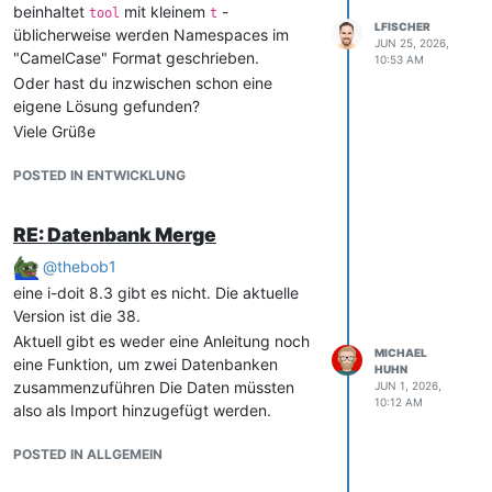
beinhaltet
mit kleinem
-
tool
t
LFISCHER
üblicherweise werden Namespaces im
JUN 25, 2026,
"CamelCase" Format geschrieben.
10:53 AM
Oder hast du inzwischen schon eine
eigene Lösung gefunden?
Viele Grüße
Leo
POSTED IN ENTWICKLUNG
RE: Datenbank Merge
@
thebob1
eine i-doit 8.3 gibt es nicht. Die aktuelle
Version ist die 38.
Aktuell gibt es weder eine Anleitung noch
MICHAEL
eine Funktion, um zwei Datenbanken
HUHN
zusammenzuführen Die Daten müssten
JUN 1, 2026,
10:12 AM
also als Import hinzugefügt werden.
POSTED IN ALLGEMEIN