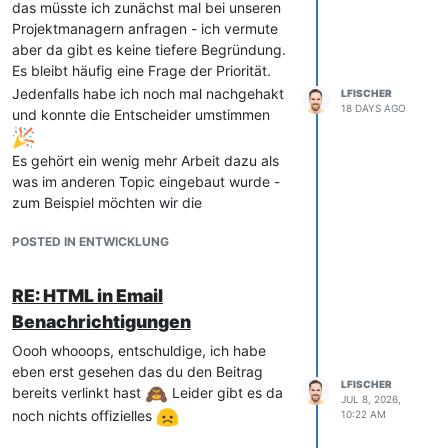
Leo
das müsste ich zunächst mal bei unseren
Projektmanagern anfragen - ich vermute
aber da gibt es keine tiefere Begründung.
Es bleibt häufig eine Frage der Priorität.
Jedenfalls habe ich noch mal nachgehakt
LFISCHER
18 DAYS AGO
und konnte die Entscheider umstimmen
Es gehört ein wenig mehr Arbeit dazu als
was im anderen Topic eingebaut wurde -
zum Beispiel möchten wir die
Entscheidung dem User überlassen und
POSTED IN ENTWICKLUNG
auch den WYSIWYG Editor nutzen, sofern
HTML E-Mails aktiviert wurden.
Der Change liegt aktuell bei unserer QS
RE: HTML in Email
und sollte (wenn nichts dazwischen
Benachrichtigungen
kommt) mit der nächsten i-doit Version
Oooh whooops, entschuldige, ich habe
(aktuell für Oktober geplant) veröffentlicht
eben erst gesehen das du den Beitrag
werden. Ich werde das auch gleich im
LFISCHER
bereits verlinkt hast
Leider gibt es da
anderen Topic erwähnen
JUL 8, 2026,
noch nichts offizielles
10:22 AM
Viele Grüße
Leo