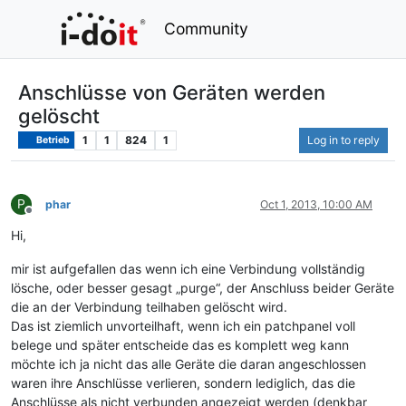
Community
Anschlüsse von Geräten werden
gelöscht
1
1
824
1
Log in to reply
Betrieb
P
phar
Oct 1, 2013, 10:00 AM
Offline
Hi,
mir ist aufgefallen das wenn ich eine Verbindung vollständig
lösche, oder besser gesagt „purge“, der Anschluss beider Geräte
die an der Verbindung teilhaben gelöscht wird.
Das ist ziemlich unvorteilhaft, wenn ich ein patchpanel voll
belege und später entscheide das es komplett weg kann
möchte ich ja nicht das alle Geräte die daran angeschlossen
waren ihre Anschlüsse verlieren, sondern lediglich, das die
Anschlüsse als nicht verbunden angezeigt werden (denkbar