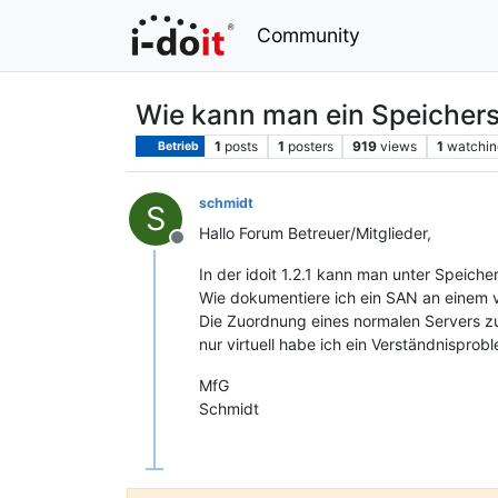
Community
Wie kann man ein Speichers
1
posts
1
posters
919
views
1
watchin
Betrieb
schmidt
S
Hallo Forum Betreuer/Mitglieder,
Offline
In der idoit 1.2.1 kann man unter Speic
Wie dokumentiere ich ein SAN an einem vir
Die Zuordnung eines normalen Servers zu 
nur virtuell habe ich ein Verständnisprob
MfG
Schmidt