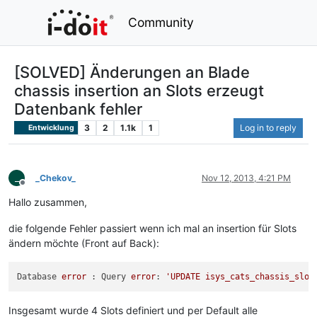
Community
[SOLVED] Änderungen an Blade
chassis insertion an Slots erzeugt
Datenbank fehler
3
2
1.1k
1
Log in to reply
Entwicklung
_
_Chekov_
Nov 12, 2013, 4:21 PM
Offline
Hallo zusammen,
die folgende Fehler passiert wenn ich mal an insertion für Slots
ändern möchte (Front auf Back):
Database 
error
 : Query 
error
: 
'UPDATE isys_cats_chassis_slot
Insgesamt wurde 4 Slots definiert und per Default alle