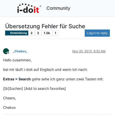
Community
Übersetzung Fehler für Suche
2
2
1.0k
1
Log in to reply
Entwicklung
_
_Chekov_
Nov 20, 2013, 9:52 AM
Offline
Hallo zusammen,
bei mir läuft i-doit auf Englisch und wenn ich nach:
Extras > Search
gehe sehe ich ganz unten zwei Tasten mit:
[[b]Suchen] [Add to search favorites]
Cheers,
Chekov