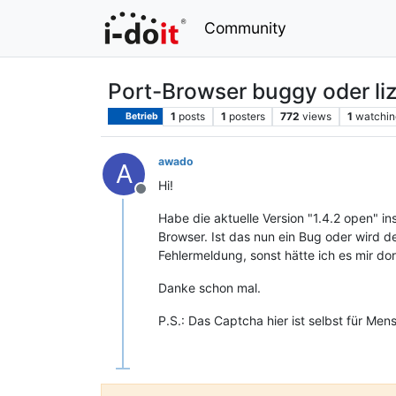
Community
Port-Browser buggy oder l
1
posts
1
posters
772
views
1
watchin
Betrieb
awado
A
Hi!
Offline
Habe die aktuelle Version "1.4.2 open" in
Browser. Ist das nun ein Bug oder wird d
Fehlermeldung, sonst hätte ich es mir do
Danke schon mal.
P.S.: Das Captcha hier ist selbst für Mens