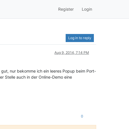
Register
Login
Log in to reply
Aug 9, 2014, 7:14 PM
les gut, nur bekomme ich ein leeres Popup beim Port-
er Stelle auch in der Online-Demo eine
0