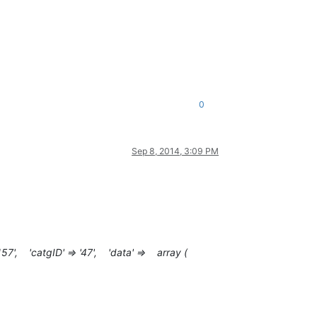
0
Sep 8, 2014, 3:09 PM
 '157', 'catgID' => '47', 'data' => array (