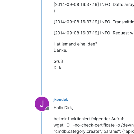
[2014-09-08 16:37:19] INFO: Data: array
)
[2014-09-08 16:37:19] INFO: Transmitting 
[2014-09-08 16:37:19] INFO: Request with i
Hat jemand eine Idee?
Danke.
Gruß
Dirk
jkondek
J
Hallo Dirk,
Offline
bei mir funktioniert folgender Aufruf:
wget -O- –no-check-certificate -o /dev/n
"cmdb.category.create","params": {"apike