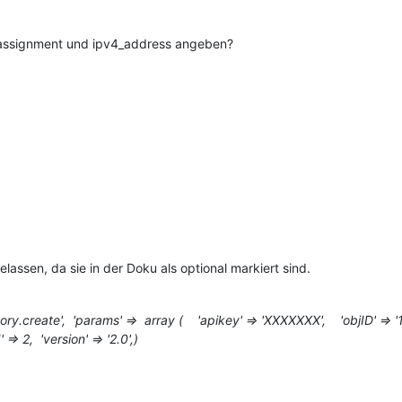
_assignment und ipv4_address angeben?
lassen, da sie in der Doku als optional markiert sind.
ory.create', 'params' => array ( 'apikey' => 'XXXXXXX', 'objID' =>
=> 2, 'version' => '2.0',)