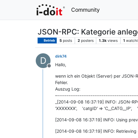
Community
JSON-RPC: Kategorie anleg
5
posts
2
posters
1.3k
views
1
watchi
Betrieb
dirk74
D
Hallo,
Offline
wenn ich ein Objekt (Server) per JSON-Re
Fehler.
Auszug Log:
–-------------------------------------------
_[2014-09-08 16:37:19] INFO: JSON-RPC co
'XXXXXXX', 'catgID' => 'C__CATG__IP', 'ob
[2014-09-08 16:37:19] INFO: Using prev
[2014-09-08 16:37:19] INFO: Retrieving 