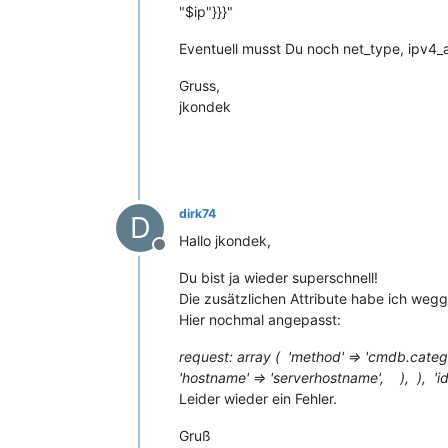
"$ip"}}}"
Eventuell musst Du noch net_type, ipv4
Gruss,
jkondek
dirk74
D
Hallo jkondek,
Offline
Du bist ja wieder superschnell!
Die zusätzlichen Attribute habe ich wegge
Hier nochmal angepasst:
request: array ( 'method' => 'cmdb.categ
'hostname' => 'serverhostname', ), ), 'id' 
Leider wieder ein Fehler.
Gruß