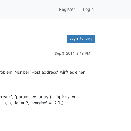
Register
Login
Log in to reply
Sep 8, 2014, 2:48 PM
oblem. Nur bei "Host address" wirft es einen
reate', 'params' => array ( 'apikey' =>
), 'id' => 2, 'version' => '2.0',)