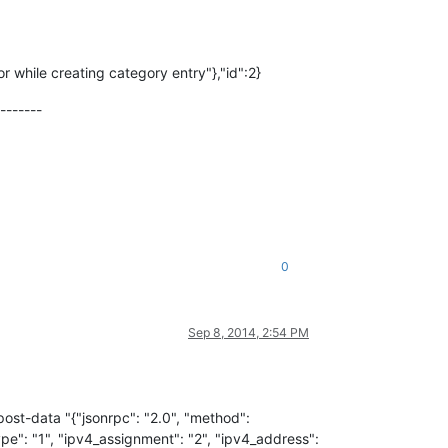
r while creating category entry"},"id":2}
-------
0
Sep 8, 2014, 2:54 PM
ost-data "{"jsonrpc": "2.0", "method":
pe": "1", "ipv4_assignment": "2", "ipv4_address":