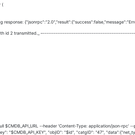
 (
response: {"jsonrpc":"2.0","result":{"success":false,"message":"Erro
d 2 transmitted._ –---------------------------------------------------
ull $CMDB_API_URL --header 'Content-Type: application/json-rpc' --p
y": "$CMDB_API_KEY", "objID": "$id", "catgID": "47", "data":{"net_ty