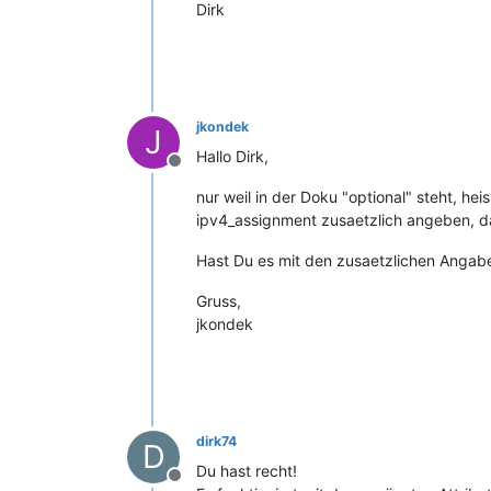
Dirk
jkondek
J
Hallo Dirk,
Offline
nur weil in der Doku "optional" steht, hei
ipv4_assignment zusaetzlich angeben, da 
Hast Du es mit den zusaetzlichen Angab
Gruss,
jkondek
dirk74
D
Du hast recht!
Offline