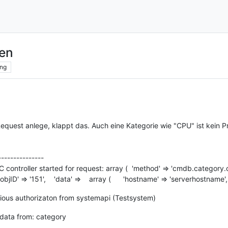
en
ng
quest anlege, klappt das. Auch eine Kategorie wie "CPU" ist kein Pr
---------------
ntroller started for request: array ( 'method' => 'cmdb.category.c
jID' => '151', 'data' => array ( 'hostname' => 'serverhostname', ), 
ious authorizaton from systemapi (Testsystem)
data from: category