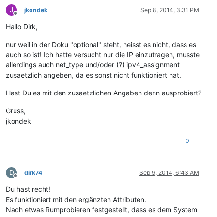
J
jkondek
Sep 8, 2014, 3:31 PM
Offline
Hallo Dirk,
nur weil in der Doku "optional" steht, heisst es nicht, dass es
auch so ist! Ich hatte versucht nur die IP einzutragen, musste
allerdings auch net_type und/oder (?) ipv4_assignment
zusaetzlich angeben, da es sonst nicht funktioniert hat.
Hast Du es mit den zusaetzlichen Angaben denn ausprobiert?
Gruss,
jkondek
0
D
dirk74
Sep 9, 2014, 6:43 AM
Offline
Du hast recht!
Es funktioniert mit den ergänzten Attributen.
Nach etwas Rumprobieren festgestellt, dass es dem System