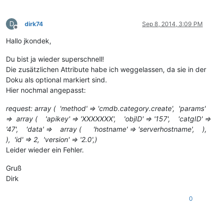
D
dirk74
Sep 8, 2014, 3:09 PM
Offline
Hallo jkondek,
Du bist ja wieder superschnell!
Die zusätzlichen Attribute habe ich weggelassen, da sie in der
Doku als optional markiert sind.
Hier nochmal angepasst:
request: array ( 'method' => 'cmdb.category.create', 'params'
=> array ( 'apikey' => 'XXXXXXX', 'objID' => '157', 'catgID' =>
'47', 'data' => array ( 'hostname' => 'serverhostname', ),
), 'id' => 2, 'version' => '2.0',)
Leider wieder ein Fehler.
Gruß
Dirk
0