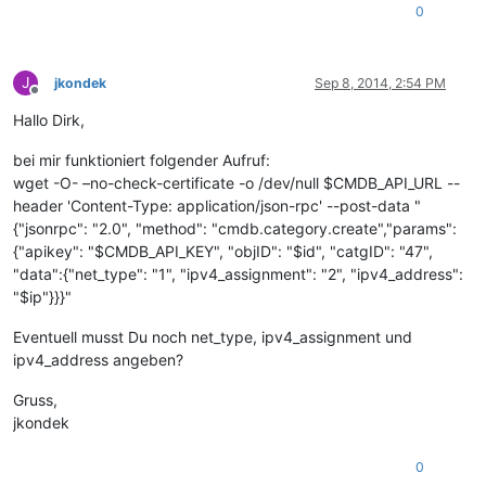
0
J
jkondek
Sep 8, 2014, 2:54 PM
Offline
Hallo Dirk,
bei mir funktioniert folgender Aufruf:
wget -O- –no-check-certificate -o /dev/null $CMDB_API_URL --
header 'Content-Type: application/json-rpc' --post-data "
{"jsonrpc": "2.0", "method": "cmdb.category.create","params":
{"apikey": "$CMDB_API_KEY", "objID": "$id", "catgID": "47",
"data":{"net_type": "1", "ipv4_assignment": "2", "ipv4_address":
"$ip"}}}"
Eventuell musst Du noch net_type, ipv4_assignment und
ipv4_address angeben?
Gruss,
jkondek
0