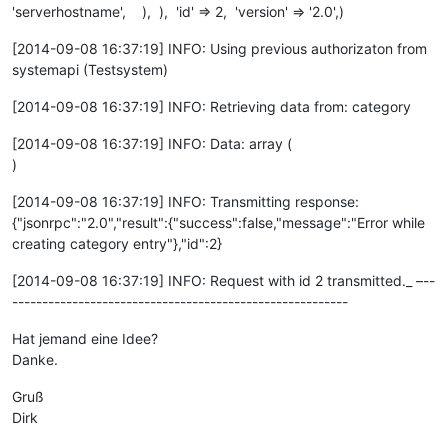
'serverhostname', ), ), 'id' => 2, 'version' => '2.0',)
[2014-09-08 16:37:19] INFO: Using previous authorizaton from
systemapi (Testsystem)
[2014-09-08 16:37:19] INFO: Retrieving data from: category
[2014-09-08 16:37:19] INFO: Data: array (
)
[2014-09-08 16:37:19] INFO: Transmitting response:
{"jsonrpc":"2.0","result":{"success":false,"message":"Error while
creating category entry"},"id":2}
[2014-09-08 16:37:19] INFO: Request with id 2 transmitted._ –--
--------------------------------------------------------
Hat jemand eine Idee?
Danke.
Gruß
Dirk