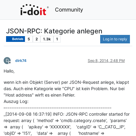
Community
JSON-RPC: Kategorie anlegen
5
2
1.3k
1
Log in to reply
Betrieb
D
dirk74
Sep 8, 2014, 2:48 PM
Offline
Hallo,
wenn ich ein Objekt (Server) per JSON-Request anlege, klappt
das. Auch eine Kategorie wie "CPU" ist kein Problem. Nur bei
"Host address" wirft es einen Fehler.
Auszug Log:
–----------------------------------------------------------
_[2014-09-08 16:37:19] INFO: JSON-RPC controller started for
request: array ( 'method' => 'cmdb.category.create', 'params'
=> array ( 'apikey' => 'XXXXXXX', 'catgID' => 'C__CATG__IP',
'objID' => '151', 'data' => array ( 'hostname' =>