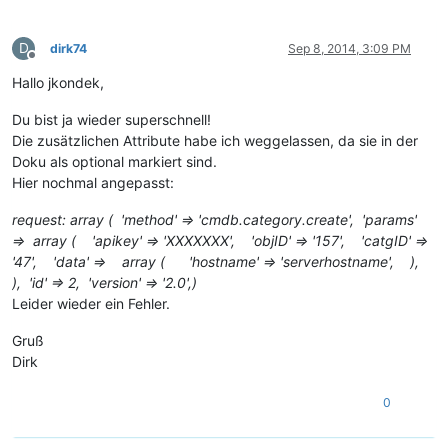
D
dirk74
Sep 8, 2014, 3:09 PM
Offline
Hallo jkondek,
Du bist ja wieder superschnell!
Die zusätzlichen Attribute habe ich weggelassen, da sie in der
Doku als optional markiert sind.
Hier nochmal angepasst:
request: array ( 'method' => 'cmdb.category.create', 'params'
=> array ( 'apikey' => 'XXXXXXX', 'objID' => '157', 'catgID' =>
'47', 'data' => array ( 'hostname' => 'serverhostname', ),
), 'id' => 2, 'version' => '2.0',)
Leider wieder ein Fehler.
Gruß
Dirk
0