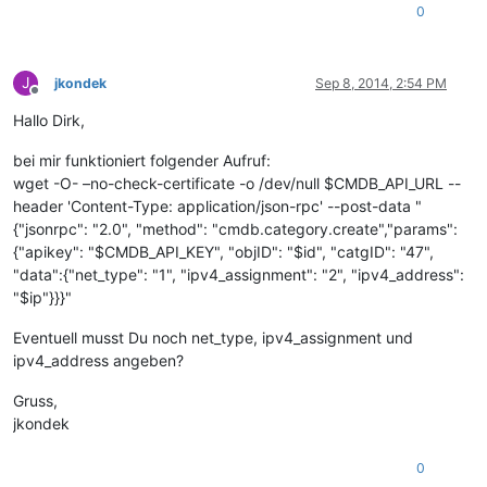
0
J
jkondek
Sep 8, 2014, 2:54 PM
Offline
Hallo Dirk,
bei mir funktioniert folgender Aufruf:
wget -O- –no-check-certificate -o /dev/null $CMDB_API_URL --
header 'Content-Type: application/json-rpc' --post-data "
{"jsonrpc": "2.0", "method": "cmdb.category.create","params":
{"apikey": "$CMDB_API_KEY", "objID": "$id", "catgID": "47",
"data":{"net_type": "1", "ipv4_assignment": "2", "ipv4_address":
"$ip"}}}"
Eventuell musst Du noch net_type, ipv4_assignment und
ipv4_address angeben?
Gruss,
jkondek
0