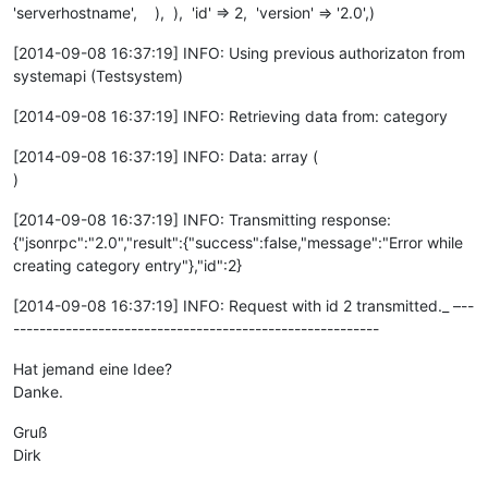
'serverhostname', ), ), 'id' => 2, 'version' => '2.0',)
[2014-09-08 16:37:19] INFO: Using previous authorizaton from
systemapi (Testsystem)
[2014-09-08 16:37:19] INFO: Retrieving data from: category
[2014-09-08 16:37:19] INFO: Data: array (
)
[2014-09-08 16:37:19] INFO: Transmitting response:
{"jsonrpc":"2.0","result":{"success":false,"message":"Error while
creating category entry"},"id":2}
[2014-09-08 16:37:19] INFO: Request with id 2 transmitted._ –--
--------------------------------------------------------
Hat jemand eine Idee?
Danke.
Gruß
Dirk