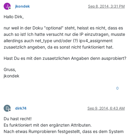
J
jkondek
Sep 8, 2014, 3:31 PM
Offline
Hallo Dirk,
nur weil in der Doku "optional" steht, heisst es nicht, dass es
auch so ist! Ich hatte versucht nur die IP einzutragen, musste
allerdings auch net_type und/oder (?) ipv4_assignment
zusaetzlich angeben, da es sonst nicht funktioniert hat.
Hast Du es mit den zusaetzlichen Angaben denn ausprobiert?
Gruss,
jkondek
0
D
dirk74
Sep 9, 2014, 6:43 AM
Offline
Du hast recht!
Es funktioniert mit den ergänzten Attributen.
Nach etwas Rumprobieren festgestellt, dass es dem System