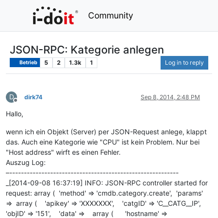
Community
JSON-RPC: Kategorie anlegen
5
2
1.3k
1
Log in to reply
Betrieb
D
dirk74
Sep 8, 2014, 2:48 PM
Offline
Hallo,
wenn ich ein Objekt (Server) per JSON-Request anlege, klappt
das. Auch eine Kategorie wie "CPU" ist kein Problem. Nur bei
"Host address" wirft es einen Fehler.
Auszug Log:
–----------------------------------------------------------
_[2014-09-08 16:37:19] INFO: JSON-RPC controller started for
request: array ( 'method' => 'cmdb.category.create', 'params'
=> array ( 'apikey' => 'XXXXXXX', 'catgID' => 'C__CATG__IP',
'objID' => '151', 'data' => array ( 'hostname' =>