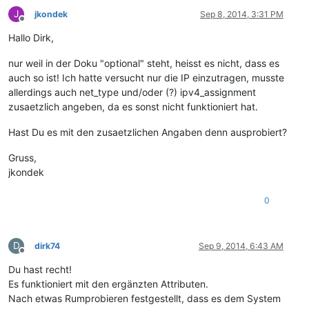
J
jkondek
Sep 8, 2014, 3:31 PM
Offline
Hallo Dirk,
nur weil in der Doku "optional" steht, heisst es nicht, dass es
auch so ist! Ich hatte versucht nur die IP einzutragen, musste
allerdings auch net_type und/oder (?) ipv4_assignment
zusaetzlich angeben, da es sonst nicht funktioniert hat.
Hast Du es mit den zusaetzlichen Angaben denn ausprobiert?
Gruss,
jkondek
0
D
dirk74
Sep 9, 2014, 6:43 AM
Offline
Du hast recht!
Es funktioniert mit den ergänzten Attributen.
Nach etwas Rumprobieren festgestellt, dass es dem System