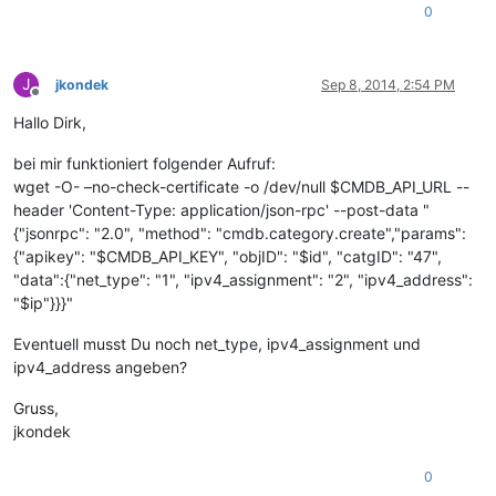
0
J
jkondek
Sep 8, 2014, 2:54 PM
Offline
Hallo Dirk,
bei mir funktioniert folgender Aufruf:
wget -O- –no-check-certificate -o /dev/null $CMDB_API_URL --
header 'Content-Type: application/json-rpc' --post-data "
{"jsonrpc": "2.0", "method": "cmdb.category.create","params":
{"apikey": "$CMDB_API_KEY", "objID": "$id", "catgID": "47",
"data":{"net_type": "1", "ipv4_assignment": "2", "ipv4_address":
"$ip"}}}"
Eventuell musst Du noch net_type, ipv4_assignment und
ipv4_address angeben?
Gruss,
jkondek
0