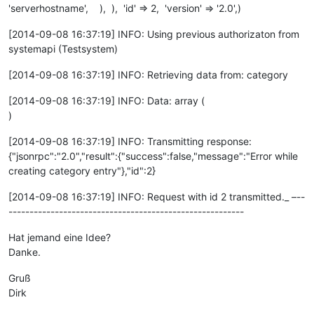
'serverhostname', ), ), 'id' => 2, 'version' => '2.0',)
[2014-09-08 16:37:19] INFO: Using previous authorizaton from
systemapi (Testsystem)
[2014-09-08 16:37:19] INFO: Retrieving data from: category
[2014-09-08 16:37:19] INFO: Data: array (
)
[2014-09-08 16:37:19] INFO: Transmitting response:
{"jsonrpc":"2.0","result":{"success":false,"message":"Error while
creating category entry"},"id":2}
[2014-09-08 16:37:19] INFO: Request with id 2 transmitted._ –--
--------------------------------------------------------
Hat jemand eine Idee?
Danke.
Gruß
Dirk