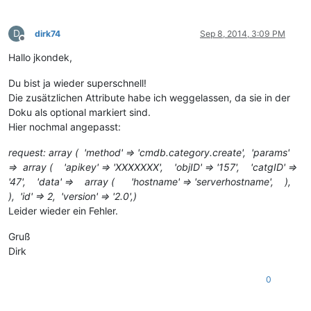
D
dirk74
Sep 8, 2014, 3:09 PM
Offline
Hallo jkondek,
Du bist ja wieder superschnell!
Die zusätzlichen Attribute habe ich weggelassen, da sie in der
Doku als optional markiert sind.
Hier nochmal angepasst:
request: array ( 'method' => 'cmdb.category.create', 'params'
=> array ( 'apikey' => 'XXXXXXX', 'objID' => '157', 'catgID' =>
'47', 'data' => array ( 'hostname' => 'serverhostname', ),
), 'id' => 2, 'version' => '2.0',)
Leider wieder ein Fehler.
Gruß
Dirk
0