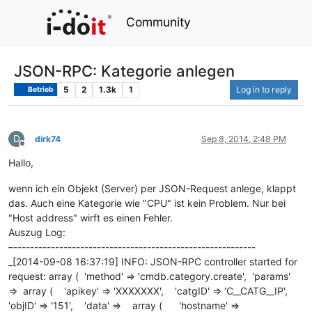
Community
JSON-RPC: Kategorie anlegen
5
2
1.3k
1
Log in to reply
Betrieb
D
dirk74
Sep 8, 2014, 2:48 PM
Offline
Hallo,
wenn ich ein Objekt (Server) per JSON-Request anlege, klappt
das. Auch eine Kategorie wie "CPU" ist kein Problem. Nur bei
"Host address" wirft es einen Fehler.
Auszug Log:
–----------------------------------------------------------
_[2014-09-08 16:37:19] INFO: JSON-RPC controller started for
request: array ( 'method' => 'cmdb.category.create', 'params'
=> array ( 'apikey' => 'XXXXXXX', 'catgID' => 'C__CATG__IP',
'objID' => '151', 'data' => array ( 'hostname' =>