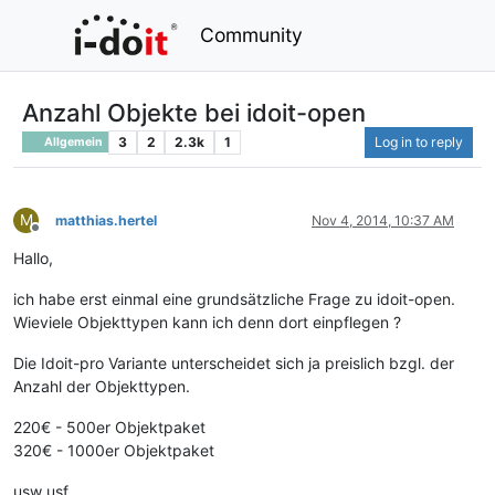
Community
Anzahl Objekte bei idoit-open
3
2
2.3k
1
Log in to reply
Allgemein
M
matthias.hertel
Nov 4, 2014, 10:37 AM
Offline
Hallo,
ich habe erst einmal eine grundsätzliche Frage zu idoit-open.
Wieviele Objekttypen kann ich denn dort einpflegen ?
Die Idoit-pro Variante unterscheidet sich ja preislich bzgl. der
Anzahl der Objekttypen.
220€ - 500er Objektpaket
320€ - 1000er Objektpaket
usw usf