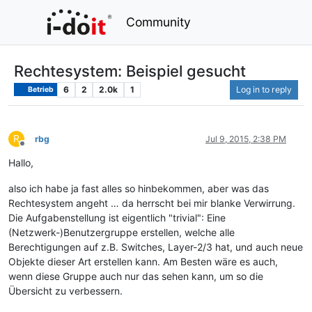
Community
Rechtesystem: Beispiel gesucht
6
2
2.0k
1
Log in to reply
Betrieb
R
rbg
Jul 9, 2015, 2:38 PM
Offline
Hallo,
also ich habe ja fast alles so hinbekommen, aber was das
Rechtesystem angeht … da herrscht bei mir blanke Verwirrung.
Die Aufgabenstellung ist eigentlich "trivial": Eine
(Netzwerk-)Benutzergruppe erstellen, welche alle
Berechtigungen auf z.B. Switches, Layer-2/3 hat, und auch neue
Objekte dieser Art erstellen kann. Am Besten wäre es auch,
wenn diese Gruppe auch nur das sehen kann, um so die
Übersicht zu verbessern.