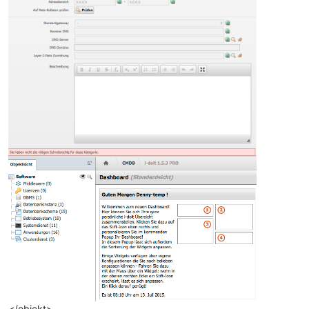
</objekt>