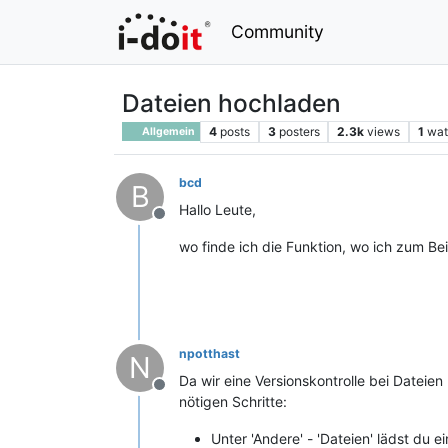
Community
Dateien hochladen
4
posts
3
posters
2.3k
views
1
wat
Allgemein
bcd
B
Hallo Leute,
Offline
wo finde ich die Funktion, wo ich zum B
npotthast
N
Da wir eine Versionskontrolle bei Dateien
Offline
nötigen Schritte:
Unter 'Andere' - 'Dateien' lädst du 