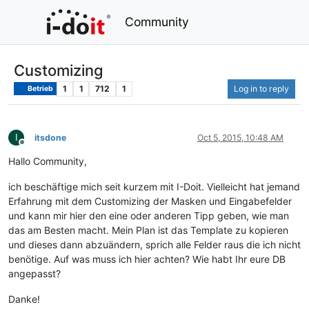
Community
Customizing
1
1
712
1
Log in to reply
Betrieb
I
itsdone
Oct 5, 2015, 10:48 AM
Offline
Hallo Community,
ich beschäftige mich seit kurzem mit I-Doit. Vielleicht hat jemand
Erfahrung mit dem Customizing der Masken und Eingabefelder
und kann mir hier den eine oder anderen Tipp geben, wie man
das am Besten macht. Mein Plan ist das Template zu kopieren
und dieses dann abzuändern, sprich alle Felder raus die ich nicht
benötige. Auf was muss ich hier achten? Wie habt Ihr eure DB
angepasst?
Danke!