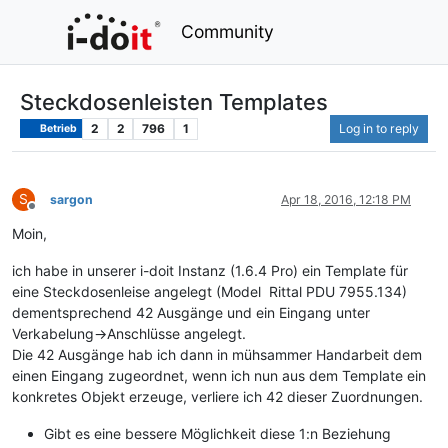
Community
Steckdosenleisten Templates
2
2
796
1
Log in to reply
Betrieb
S
sargon
Apr 18, 2016, 12:18 PM
Offline
Moin,
ich habe in unserer i-doit Instanz (1.6.4 Pro) ein Template für
eine Steckdosenleise angelegt (Model Rittal PDU 7955.134)
dementsprechend 42 Ausgänge und ein Eingang unter
Verkabelung->Anschlüsse angelegt.
Die 42 Ausgänge hab ich dann in mühsammer Handarbeit dem
einen Eingang zugeordnet, wenn ich nun aus dem Template ein
konkretes Objekt erzeuge, verliere ich 42 dieser Zuordnungen.
Gibt es eine bessere Möglichkeit diese 1:n Beziehung