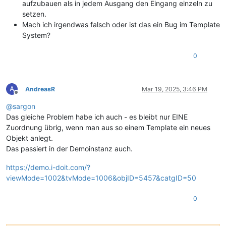
aufzubauen als in jedem Ausgang den Eingang einzeln zu
setzen.
Mach ich irgendwas falsch oder ist das ein Bug im Template
System?
0
A
AndreasR
Mar 19, 2025, 3:46 PM
Offline
@
sargon
Das gleiche Problem habe ich auch - es bleibt nur EINE
Zuordnung übrig, wenn man aus so einem Template ein neues
Objekt anlegt.
Das passiert in der Demoinstanz auch.
https://demo.i-doit.com/?
viewMode=1002&tvMode=1006&objID=5457&catgID=50
0