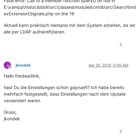
Fatal error: Call to a member function query() on null in
E:\xampp\htdocs\idoit\src\classes\modules\cmdb\src\Search\Ind
exExtension\Signals.php on line 16
Aktuell kann praktisch niemand mit dem System arbeiten, da wir
alle per LDAP authentifizieren.
0
J
jkondek
Apr 20, 2016, 6:06 AM
Offline
Hallo thedeadlink,
hast Du die Einstellungen schon geprueft? Ich habe bereits
mehrfach festgestellt, dass Einstellungen nach dem Update
veraendert waren.
Gruss,
jkondek
0