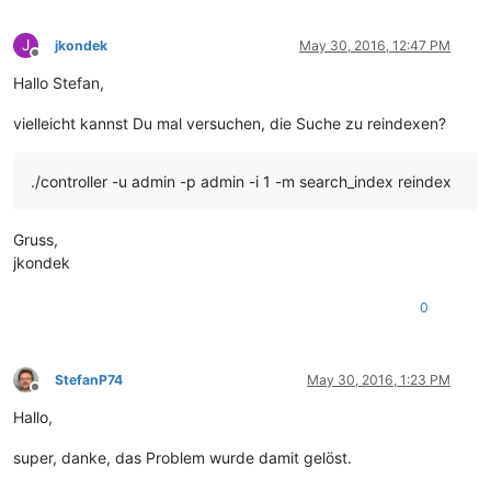
J
jkondek
May 30, 2016, 12:47 PM
Offline
Hallo Stefan,
vielleicht kannst Du mal versuchen, die Suche zu reindexen?
./controller -u admin -p admin -i 1 -m search_index reindex
Gruss,
jkondek
0
StefanP74
May 30, 2016, 1:23 PM
Offline
Hallo,
super, danke, das Problem wurde damit gelöst.