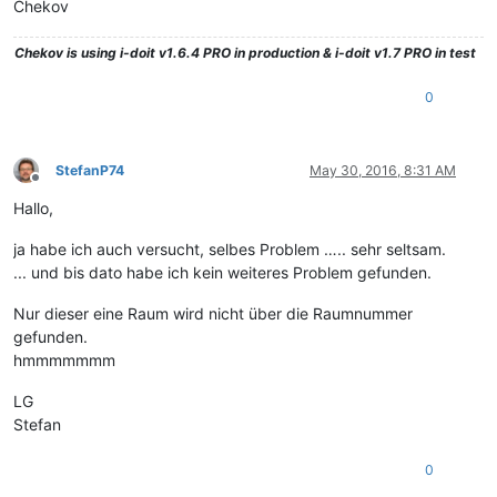
Chekov
Chekov
is using i-doit v1.6.4 PRO in production & i-doit v1.7 PRO in test
0
StefanP74
May 30, 2016, 8:31 AM
Offline
Hallo,
ja habe ich auch versucht, selbes Problem ….. sehr seltsam.
... und bis dato habe ich kein weiteres Problem gefunden.
Nur dieser eine Raum wird nicht über die Raumnummer
gefunden.
hmmmmmmm
LG
Stefan
0