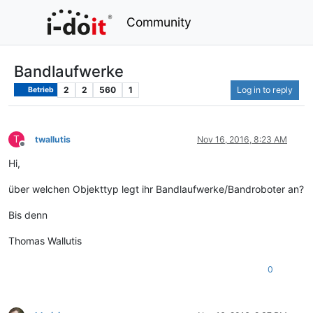
Community
Bandlaufwerke
2
2
560
1
Log in to reply
Betrieb
T
twallutis
Nov 16, 2016, 8:23 AM
Offline
Hi,
über welchen Objekttyp legt ihr Bandlaufwerke/Bandroboter an?
Bis denn
Thomas Wallutis
0