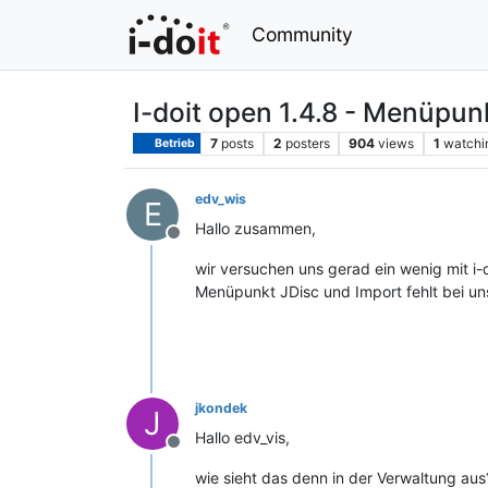
Community
I-doit open 1.4.8 - Menüpunk
7
posts
2
posters
904
views
1
watchi
Betrieb
edv_wis
E
Hallo zusammen,
Offline
wir versuchen uns gerad ein wenig mit i-
Menüpunkt JDisc und Import fehlt bei uns/
jkondek
J
Hallo edv_vis,
Offline
wie sieht das denn in der Verwaltung aus