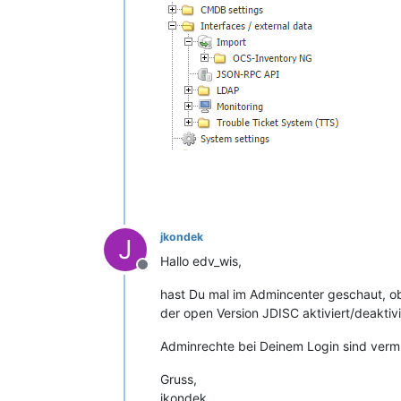
jkondek
J
Hallo edv_wis,
Offline
hast Du mal im Admincenter geschaut, ob 
der open Version JDISC aktiviert/deaktivi
Adminrechte bei Deinem Login sind verm
Gruss,
jkondek