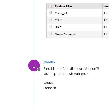
jkondek
J
Eine Lizenz fuer die open Version?!
Offline
Oder sprechen wir von pro?
Gruss,
jkondek