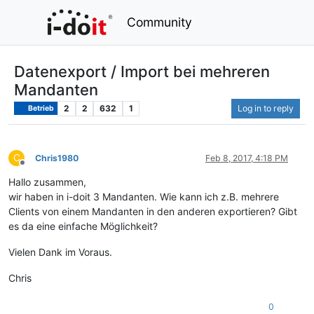
Community
Datenexport / Import bei mehreren
Mandanten
2
2
632
1
Log in to reply
Betrieb
C
Chris1980
Feb 8, 2017, 4:18 PM
Offline
Hallo zusammen,
wir haben in i-doit 3 Mandanten. Wie kann ich z.B. mehrere
Clients von einem Mandanten in den anderen exportieren? Gibt
es da eine einfache Möglichkeit?
Vielen Dank im Voraus.
Chris
0