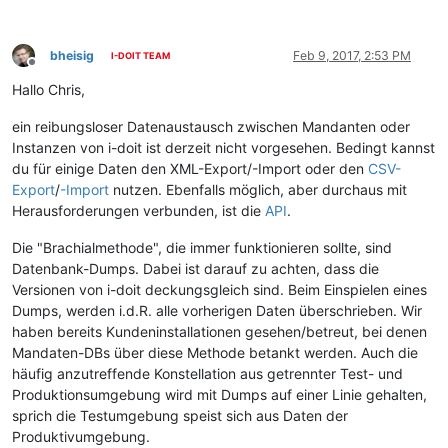
bheisig
Feb 9, 2017, 2:53 PM
I-DOIT TEAM
Offline
Hallo Chris,
ein reibungsloser Datenaustausch zwischen Mandanten oder
Instanzen von i-doit ist derzeit nicht vorgesehen. Bedingt kannst
du für einige Daten den XML-Export/-Import oder den
CSV-
Export
/
-Import
nutzen. Ebenfalls möglich, aber durchaus mit
Herausforderungen verbunden, ist die
API
.
Die "Brachialmethode", die immer funktionieren sollte, sind
Datenbank-Dumps. Dabei ist darauf zu achten, dass die
Versionen von i-doit deckungsgleich sind. Beim Einspielen eines
Dumps, werden i.d.R. alle vorherigen Daten überschrieben. Wir
haben bereits Kundeninstallationen gesehen/betreut, bei denen
Mandaten-DBs über diese Methode betankt werden. Auch die
häufig anzutreffende Konstellation aus getrennter Test- und
Produktionsumgebung wird mit Dumps auf einer Linie gehalten,
sprich die Testumgebung speist sich aus Daten der
Produktivumgebung.