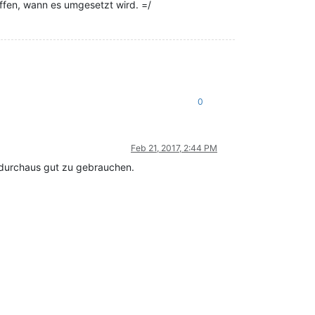
effen, wann es umgesetzt wird. =/
0
Feb 21, 2017, 2:44 PM
 durchaus gut zu gebrauchen.