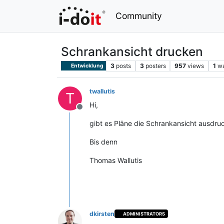
Community
Schrankansicht drucken
3
posts
3
posters
957
views
1
wa
Entwicklung
twallutis
T
Hi,
Offline
gibt es Pläne die Schrankansicht ausdr
Bis denn
Thomas Wallutis
dkirsten
ADMINISTRATORS