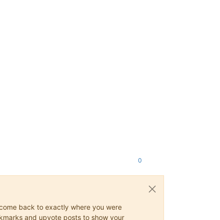
0
ys come back to exactly where you were
 bookmarks and upvote posts to show your