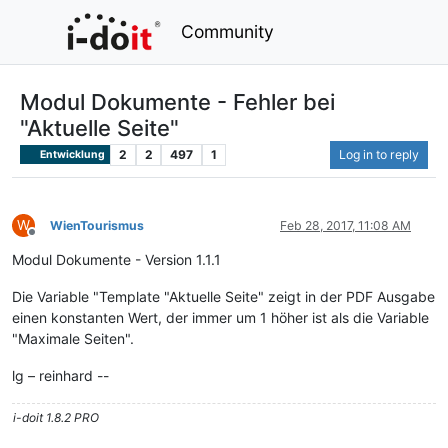
Community
Modul Dokumente - Fehler bei
"Aktuelle Seite"
2
2
497
1
Log in to reply
Entwicklung
W
WienTourismus
Feb 28, 2017, 11:08 AM
Offline
Modul Dokumente - Version 1.1.1
Die Variable "Template "Aktuelle Seite" zeigt in der PDF Ausgabe
einen konstanten Wert, der immer um 1 höher ist als die Variable
"Maximale Seiten".
lg – reinhard --
i-doit 1.8.2 PRO