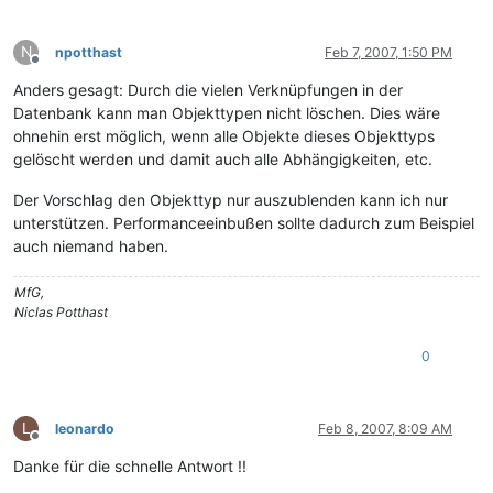
N
npotthast
Feb 7, 2007, 1:50 PM
Offline
Anders gesagt: Durch die vielen Verknüpfungen in der
Datenbank kann man Objekttypen nicht löschen. Dies wäre
ohnehin erst möglich, wenn alle Objekte dieses Objekttyps
gelöscht werden und damit auch alle Abhängigkeiten, etc.
Der Vorschlag den Objekttyp nur auszublenden kann ich nur
unterstützen. Performanceeinbußen sollte dadurch zum Beispiel
auch niemand haben.
MfG,
Niclas Potthast
0
L
leonardo
Feb 8, 2007, 8:09 AM
Offline
Danke für die schnelle Antwort !!