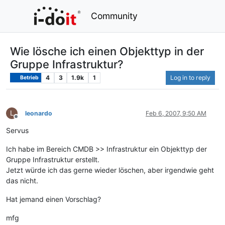
Community
Wie lösche ich einen Objekttyp in der
Gruppe Infrastruktur?
4
3
1.9k
1
Log in to reply
Betrieb
L
leonardo
Feb 6, 2007, 9:50 AM
Offline
Servus
Ich habe im Bereich CMDB >> Infrastruktur ein Objekttyp der
Gruppe Infrastruktur erstellt.
Jetzt würde ich das gerne wieder löschen, aber irgendwie geht
das nicht.
Hat jemand einen Vorschlag?
mfg