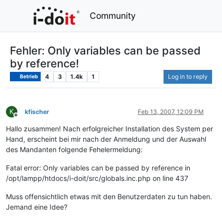
Community
Fehler: Only variables can be passed
by reference!
4
3
1.4k
1
Log in to reply
Betrieb
K
kfischer
Feb 13, 2007, 12:09 PM
Offline
Hallo zusammen! Nach erfolgreicher Installation des System per
Hand, erscheint bei mir nach der Anmeldung und der Auswahl
des Mandanten folgende Fehelermeldung:
Fatal error: Only variables can be passed by reference in
/opt/lampp/htdocs/i-doit/src/globals.inc.php on line 437
Muss offensichtlich etwas mit den Benutzerdaten zu tun haben.
Jemand eine Idee?