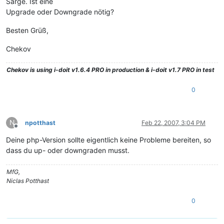
Sarge. Ist eine
Upgrade oder Downgrade nötig?
Besten Grüß,
Chekov
Chekov
is using i-doit v1.6.4 PRO in production & i-doit v1.7 PRO in test
0
N
npotthast
Feb 22, 2007, 3:04 PM
Offline
Deine php-Version sollte eigentlich keine Probleme bereiten, so
dass du up- oder downgraden musst.
MfG,
Niclas Potthast
0