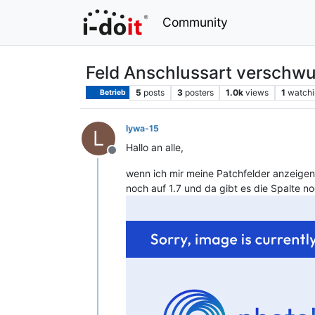
Community
Feld Anschlussart verschwun
5
posts
3
posters
1.0k
views
1
watchi
Betrieb
lywa-15
L
Hallo an alle,
Offline
wenn ich mir meine Patchfelder anzeigen 
noch auf 1.7 und da gibt es die Spalte no