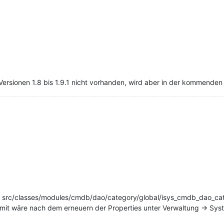
n Versionen 1.8 bis 1.9.1 nicht vorhanden, wird aber in der kommenden
atei src/classes/modules/cmdb/dao/category/global/isys_cmdb_dao_ca
somit wäre nach dem erneuern der Properties unter Verwaltung -> Sys