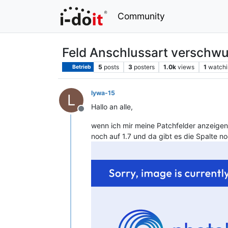
Community
Feld Anschlussart verschwun
5
posts
3
posters
1.0k
views
1
watchi
Betrieb
lywa-15
L
Hallo an alle,
Offline
wenn ich mir meine Patchfelder anzeigen 
noch auf 1.7 und da gibt es die Spalte no