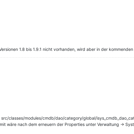
n Versionen 1.8 bis 1.9.1 nicht vorhanden, wird aber in der kommenden
atei src/classes/modules/cmdb/dao/category/global/isys_cmdb_dao_ca
somit wäre nach dem erneuern der Properties unter Verwaltung -> Sys