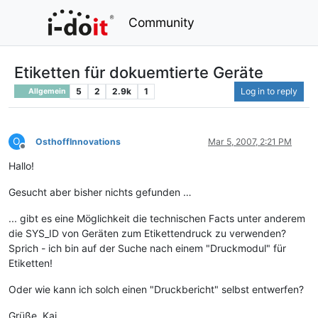
Community
Etiketten für dokuemtierte Geräte
5
2
2.9k
1
Log in to reply
Allgemein
O
OsthoffInnovations
Mar 5, 2007, 2:21 PM
Offline
Hallo!
Gesucht aber bisher nichts gefunden …
... gibt es eine Möglichkeit die technischen Facts unter anderem
die SYS_ID von Geräten zum Etikettendruck zu verwenden?
Sprich - ich bin auf der Suche nach einem "Druckmodul" für
Etiketten!
Oder wie kann ich solch einen "Druckbericht" selbst entwerfen?
Grüße, Kai