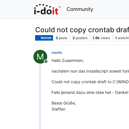
Community
Could not copy crontab d
3
posts
2
posters
1.6k
views
1
watchi
Betrieb
merlin
M
Hallo Zusammen,
Offline
nachdem nun das Installscript soweit funkti
Could not copy crontab draft to C:\W
Falls jemand dazu eine Idee hat - Danke!
Beste Grüße,
Steffen