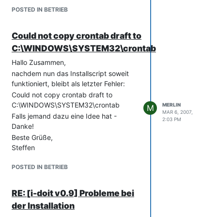
POSTED IN BETRIEB
Could not copy crontab draft to
C:\WINDOWS\SYSTEM32\crontab
Hallo Zusammen,
nachdem nun das Installscript soweit
funktioniert, bleibt als letzter Fehler:
Could not copy crontab draft to
C:\WINDOWS\SYSTEM32\crontab
MERLIN
M
MAR 6, 2007,
Falls jemand dazu eine Idee hat -
2:03 PM
Danke!
Beste Grüße,
Steffen
POSTED IN BETRIEB
RE: [i-doit v0.9] Probleme bei
der Installation