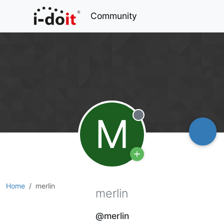
Community
M
Offline
Home
merlin
merlin
@merlin