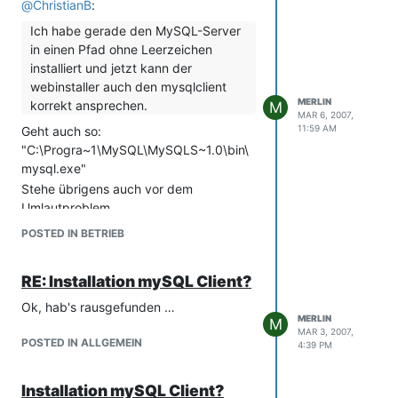
@
ChristianB
:
Ich habe gerade den MySQL-Server
in einen Pfad ohne Leerzeichen
installiert und jetzt kann der
webinstaller auch den mysqlclient
MERLIN
korrekt ansprechen.
M
MAR 6, 2007,
11:59 AM
Geht auch so:
"C:\Progra~1\MySQL\MySQLS~1.0\bin\
mysql.exe"
Stehe übrigens auch vor dem
Umlautproblem.
POSTED IN BETRIEB
RE: Installation mySQL Client?
Ok, hab's rausgefunden …
MERLIN
M
MAR 3, 2007,
POSTED IN ALLGEMEIN
4:39 PM
Installation mySQL Client?