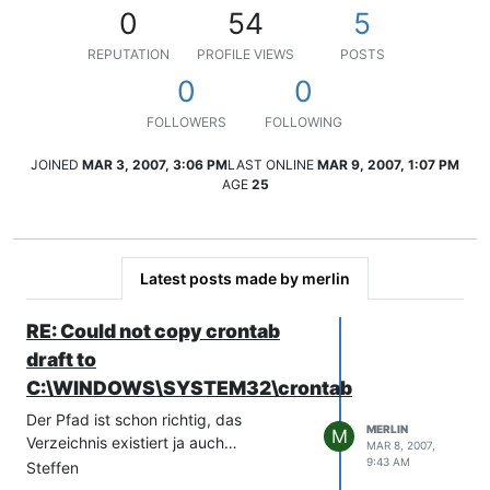
0
54
5
REPUTATION
PROFILE VIEWS
POSTS
0
0
FOLLOWERS
FOLLOWING
JOINED
MAR 3, 2007, 3:06 PM
LAST ONLINE
MAR 9, 2007, 1:07 PM
AGE
25
Latest posts made by merlin
RE: Could not copy crontab
draft to
C:\WINDOWS\SYSTEM32\crontab
Der Pfad ist schon richtig, das
MERLIN
M
Verzeichnis existiert ja auch…
MAR 8, 2007,
9:43 AM
Steffen