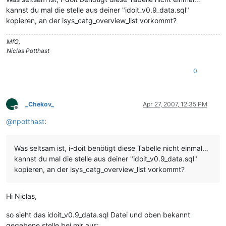
kannst du mal die stelle aus deiner "idoit_v0.9_data.sql"
kopieren, an der isys_catg_overview_list vorkommt?
MfG,
Niclas Potthast
0
_
_Chekov_
Apr 27, 2007, 12:35 PM
Offline
@
npotthast
:
Was seltsam ist, i-doit benötigt diese Tabelle nicht einmal…
kannst du mal die stelle aus deiner "idoit_v0.9_data.sql"
kopieren, an der isys_catg_overview_list vorkommt?
Hi Niclas,
so sieht das idoit_v0.9_data.sql Datei und oben bekannt
gegebene stelle bei mir aus: