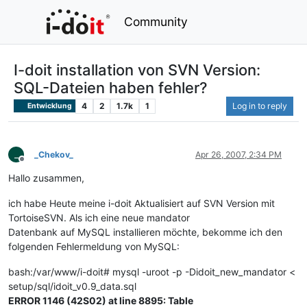
Community
I-doit installation von SVN Version:
SQL-Dateien haben fehler?
4
2
1.7k
1
Log in to reply
Entwicklung
_
_Chekov_
Apr 26, 2007, 2:34 PM
Offline
Hallo zusammen,
ich habe Heute meine i-doit Aktualisiert auf SVN Version mit
TortoiseSVN. Als ich eine neue mandator
Datenbank auf MySQL installieren möchte, bekomme ich den
folgenden Fehlermeldung von MySQL:
bash:/var/www/i-doit# mysql -uroot -p -Didoit_new_mandator <
setup/sql/idoit_v0.9_data.sql
ERROR 1146 (42S02) at line 8895: Table