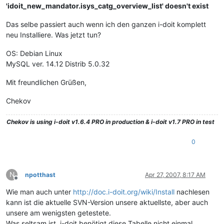
'idoit_new_mandator.isys_catg_overview_list' doesn't exist
Das selbe passiert auch wenn ich den ganzen i-doit komplett
neu Installiere. Was jetzt tun?
OS: Debian Linux
MySQL ver. 14.12 Distrib 5.0.32
Mit freundlichen Grüßen,
Chekov
Chekov
is using i-doit v1.6.4 PRO in production & i-doit v1.7 PRO in test
0
N
npotthast
Apr 27, 2007, 8:17 AM
Offline
Wie man auch unter
http://doc.i-doit.org/wiki/Install
nachlesen
kann ist die aktuelle SVN-Version unsere aktuellste, aber auch
unsere am wenigsten getestete.
Was seltsam ist, i-doit benötigt diese Tabelle nicht einmal…