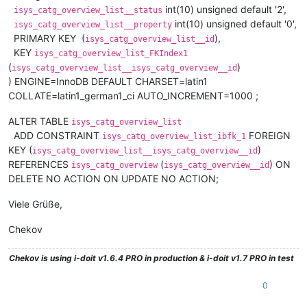
int(10) unsigned default '2',
isys_catg_overview_list__status
int(10) unsigned default '0',
isys_catg_overview_list__property
PRIMARY KEY (
),
isys_catg_overview_list__id
KEY
isys_catg_overview_list_FKIndex1
(
)
isys_catg_overview_list__isys_catg_overview__id
) ENGINE=InnoDB DEFAULT CHARSET=latin1
COLLATE=latin1_german1_ci AUTO_INCREMENT=1000 ;
ALTER TABLE
isys_catg_overview_list
ADD CONSTRAINT
FOREIGN
isys_catg_overview_list_ibfk_1
KEY (
)
isys_catg_overview_list__isys_catg_overview__id
REFERENCES
(
) ON
isys_catg_overview
isys_catg_overview__id
DELETE NO ACTION ON UPDATE NO ACTION;
Viele Grüße,
Chekov
Chekov
is using i-doit v1.6.4 PRO in production & i-doit v1.7 PRO in test
0