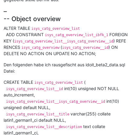
–
-- Object overview
ALTER TABLE
isys_catg_overview_list
ADD CONSTRAINT
FOREIGN
isys_catg_overview_list_ibfk_1
KEY (
) REFE
isys_catg_overview_list__isys_catg_overview__id
RENCES
(
) ON
isys_catg_overview
isys_catg_overview__id
DELETE NO ACTION ON UPDATE NO ACTION;
Den folgenden habe ich rausgefischt aus idoit_beta2_data.sql
Datei:
CREATE TABLE
(
isys_catg_overview_list
int(10) unsigned NOT NULL
isys_catg_overview_list__id
auto_increment,
int(10)
isys_catg_overview_list__isys_catg_overview__id
unsigned default NULL,
varchar(255) collate
isys_catg_overview_list__title
latin1_german1_ci default NULL,
text collate
isys_catg_overview_list__description
latin1_german1_ci,